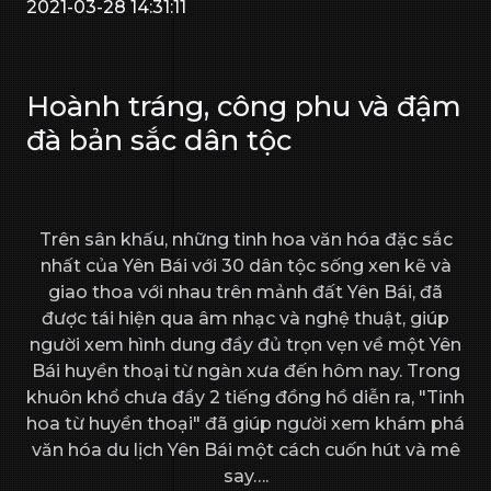
2021-03-28 14:31:11
Hoành tráng, công phu và đậm
đà bản sắc dân tộc
Trên sân khấu, những tinh hoa văn hóa đặc sắc
nhất của Yên Bái với 30 dân tộc sống xen kẽ và
giao thoa với nhau trên mảnh đất Yên Bái, đã
được tái hiện qua âm nhạc và nghệ thuật, giúp
người xem hình dung đầy đủ trọn vẹn về một Yên
Bái huyền thoại từ ngàn xưa đến hôm nay. Trong
khuôn khổ chưa đầy 2 tiếng đồng hồ diễn ra, "Tinh
hoa từ huyền thoại" đã giúp người xem khám phá
văn hóa du lịch Yên Bái một cách cuốn hút và mê
say….