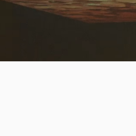
TO INSPIRE PEOPLE
Số 14 Ngõ 562/39 Thuỵ Khuê,
P. Tây Hồ, Hà Nội
pxmedia.art@gmail.com